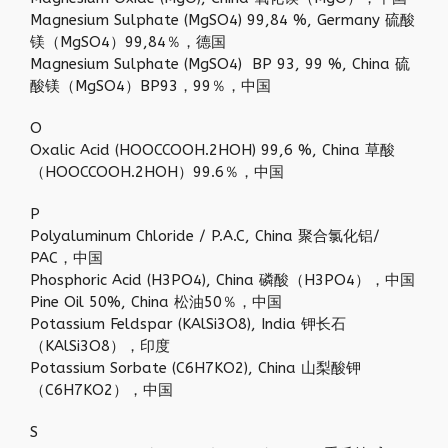
Magnesium Sulphate (MgSO4) 99,84 %, Germany 硫酸
镁（MgSO4）99,84％，德国
Magnesium Sulphate (MgSO4) BP 93, 99 %, China 硫
酸镁（MgSO4）BP93，99％，中国
O
Oxalic Acid (HOOCCOOH.2HOH) 99,6 %, China 草酸
（HOOCCOOH.2HOH）99.6％，中国
P
Polyaluminum Chloride / P.A.C, China 聚合氯化铝/
PAC，中国
Phosphoric Acid (H3PO4), China 磷酸（H3PO4），中国
Pine Oil 50%, China 松油50％，中国
Potassium Feldspar (KAlSi3O8), India 钾长石
（KAlSi3O8），印度
Potassium Sorbate (C6H7KO2), China 山梨酸钾
（C6H7KO2），中国
S