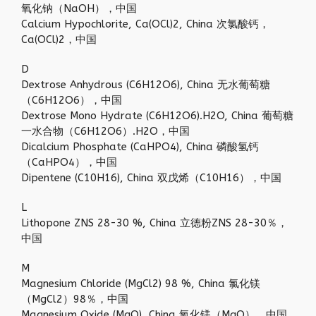
氧化钠（NaOH），中国
Calcium Hypochlorite, Ca(OCl)2, China 次氯酸钙，
Ca(OCl)2，中国
D
Dextrose Anhydrous (C6H12O6), China 无水葡萄糖
（C6H12O6），中国
Dextrose Mono Hydrate (C6H12O6).H2O, China 葡萄糖
一水合物（C6H12O6）.H2O，中国
Dicalcium Phosphate (CaHPO4), China 磷酸氢钙
（CaHPO4），中国
Dipentene (C10H16), China 双戊烯（C10H16），中国
L
Lithopone ZNS 28-30 %, China 立德粉ZNS 28-30％，
中国
M
Magnesium Chloride (MgCl2) 98 %, China 氯化镁
（MgCl2）98％，中国
Magnesium Oxide (MgO), China 氧化镁（MgO），中国