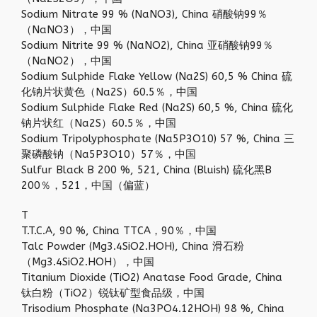
Sodium Nitrate 99 % (NaNO3), China 硝酸钠99％
（NaNO3），中国
Sodium Nitrite 99 % (NaNO2), China 亚硝酸钠99％
（NaNO2），中国
Sodium Sulphide Flake Yellow (Na2S) 60,5 % China 硫
化钠片状黄色（Na2S）60.5％，中国
Sodium Sulphide Flake Red (Na2S) 60,5 %, China 硫化
钠片状红（Na2S）60.5％，中国
Sodium Tripolyphosphate (Na5P3O10) 57 %, China 三
聚磷酸钠（Na5P3O10）57％，中国
Sulfur Black B 200 %, 521, China (Bluish) 硫化黑B
200％，521，中​​国（偏蓝）
T
T.T.C.A, 90 %, China TTCA，90％，中国
Talc Powder (Mg3.4SiO2.HOH), China 滑石粉
（Mg3.4SiO2.HOH），中国
Titanium Dioxide (TiO2) Anatase Food Grade, China
钛白粉（TiO2）锐钛矿型食品级，中国
Trisodium Phosphate (Na3PO4.12HOH) 98 %, China