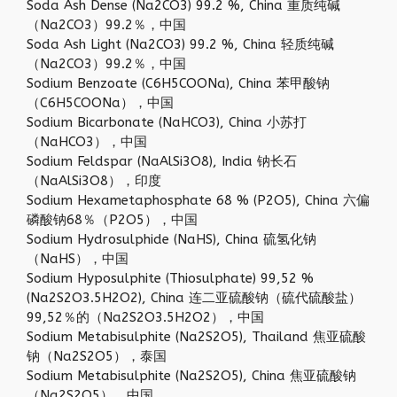
Soda Ash Dense (Na2CO3) 99.2 %, China 重质纯碱
（Na2CO3）99.2％，中国
Soda Ash Light (Na2CO3) 99.2 %, China 轻质纯碱
（Na2CO3）99.2％，中国
Sodium Benzoate (C6H5COONa), China 苯甲酸钠
（C6H5COONa），中国
Sodium Bicarbonate (NaHCO3), China 小苏打
（NaHCO3），中国
Sodium Feldspar (NaAlSi3O8), India 钠长石
（NaAlSi3O8），印度
Sodium Hexametaphosphate 68 % (P2O5), China 六偏
磷酸钠68％（P2O5），中国
Sodium Hydrosulphide (NaHS), China 硫氢化钠
（NaHS），中国
Sodium Hyposulphite (Thiosulphate) 99,52 %
(Na2S2O3.5H2O2), China 连二亚硫酸钠（硫代硫酸盐）
99,52％的（Na2S2O3.5H2O2），中国
Sodium Metabisulphite (Na2S2O5), Thailand 焦亚硫酸
钠（Na2S2O5），泰国
Sodium Metabisulphite (Na2S2O5), China 焦亚硫酸钠
（Na2S2O5），中国