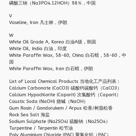
磷酸三钠（Na3PO4.12HOH）98％，中国
V
Vaseline, Iran 凡士林，伊朗
W
White Oil Grade A, Korea 白油A级，韩国
White Oil, India 白油，印度
White Paraffin Wax, 58-60, China 白石蜡，58-60，中
国
White Paraffin Wax, Iran 白石蜡，伊朗
List of Local Chemical Products 当地化工产品列表：
Calcium Carbonate (CaCO3) 碳酸钙碳酸钙（CaCO3）
Calcium Hypochlorite (Caporit) 次氯酸钙（Caporit）
Caustic Soda (NaOH) 烧碱（NaOH）
Gum Rosin / Gondorukem / Arpus 松香/树脂松香
Rock Sea Salt 海盐
Sodium Sulphate (Na2SO4) 硫酸钠（Na2SO4）
Turpentine / Terpentin 松节油
Poly Aluminium Chloride (PAC) 聚氯化铝（PAC）