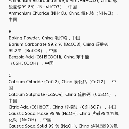
Ammonium Bicarbonate 99,8 % (NH4HCO3), China 碳
酸氢铵99.8％（NH4HCO3），中国
Ammonium Chloride (NH4Cl), China 氯化铵（NH4Cl），
中国
B
Baking Powder, China 泡打粉，中国
Barium Carbonate 99.2 % (BaCO3), China 碳酸钡
99.2％（BaCO3），中国
Benzoic Acid (C6H5COOH), China 苯甲酸
（C6H5COOH），中国
C
Calcium Chloride (CaCl2), China 氯化钙（CaCl2），中
国
Calcium Sulphate (CaSO4), China 硫酸钙（CaSO4），
中国
Citric Acid (C6H8O7), China 柠檬酸（C6H8O7），中国
Caustic Soda Flake 99 % (NaOH), China 片碱99％氢氧
化钠（NaOH），中国
Caustic Soda Solid 99 % (NaOH), China 烧碱固99％氢